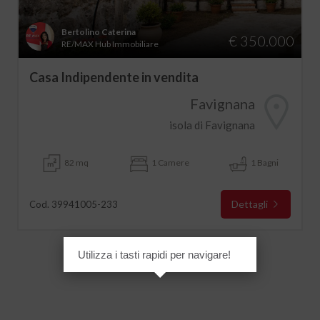
Bertolino Caterina
€ 350.000
RE/MAX Hub Immobiliare
Casa Indipendente in vendita
Favignana
isola di Favignana
82 mq
1 Camere
1 Bagni
Dettagli
Cod. 39941005-233
Utilizza i tasti rapidi per navigare!