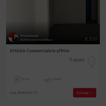
Priola Daniela
€ 550
RE/MAX Hub Immobiliare
Attività Commerciale in affitto
Trapani
33 mq
1 Bagni
Dettagli
Cod. 39941012-77