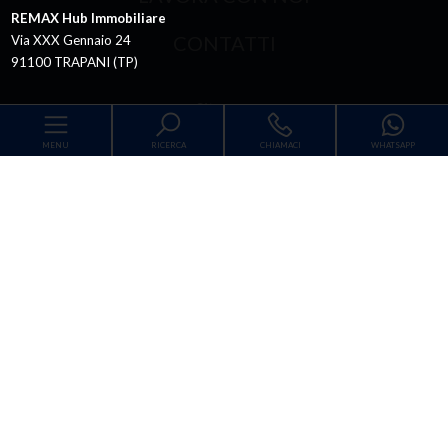
REMAX Hub Immobiliare
CONTATTI
Via XXX Gennaio 24
91100 TRAPANI (TP)
Sitemap
MENU
RICERCA
CHIAMACI
WHATSAPP
Privacy Policy
Codice
Cookie Policy
Home
Contratto
Chi siamo
Qualsiasi
Vendita
Affitto
Immobili
RE/MAX Hub Immobiliare
Scegli dove cercare
Lavora con noi
Via XXX Gennaio 24 - 91100 Trapani (TP) - P.IVA
02421520814