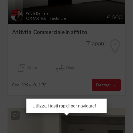
Priola Daniela
€ 600
RE/MAX Hub Immobiliare
Attività Commerciale in affitto
Trapani
52 mq
1 Bagni
Dettagli
Cod. 39941012-78
Utilizza i tasti rapidi per navigare!