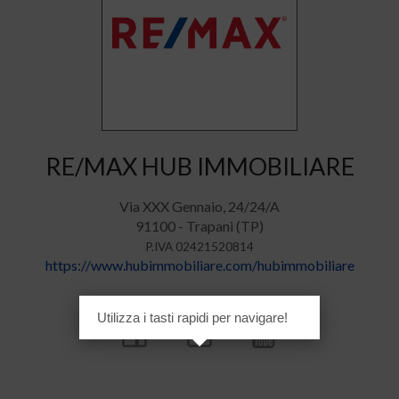
RE/MAX HUB IMMOBILIARE
Via XXX Gennaio, 24/24/A
91100 - Trapani (TP)
P.IVA 02421520814
https://www.hubimmobiliare.com/hubimmobiliare
Seguici
Utilizza i tasti rapidi per navigare!