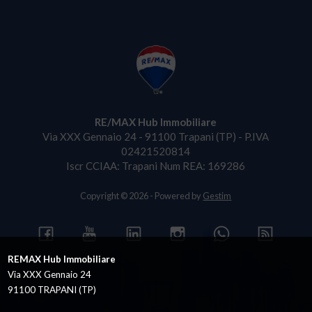
RE/MAX Hub Immobiliare
Via XXX Gennaio 24 - 91100 Trapani (TP) - P.IVA
02421520814
Iscr CCIAA: Trapani Num REA: 169286
Copyright © 2026 - Powered by
Gestim
REMAX Hub Immobiliare
Via XXX Gennaio 24
91100 TRAPANI (TP)