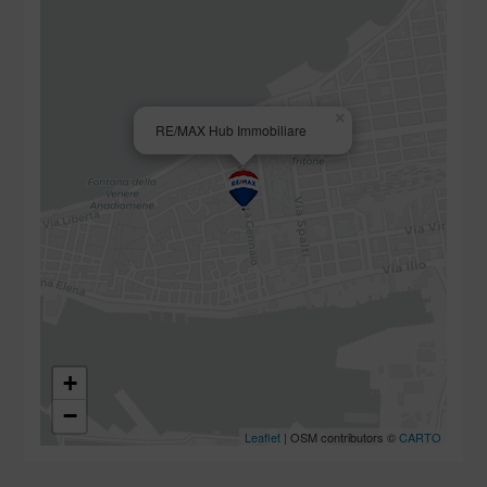
×
RE/MAX Hub Immobiliare
+
−
Leaflet
| OSM contributors ©
CARTO