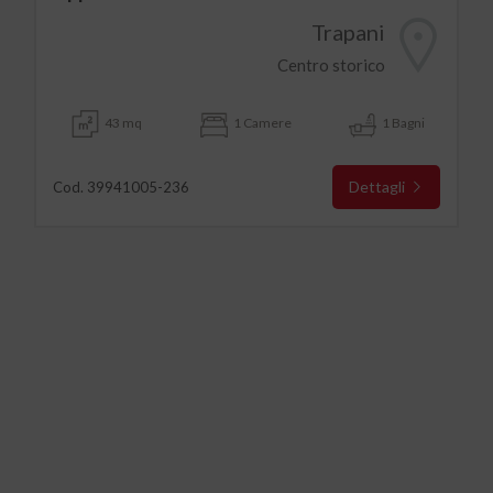
Trapani
Centro storico
43 mq
1 Camere
1 Bagni
Dettagli
Cod. 39941005-236