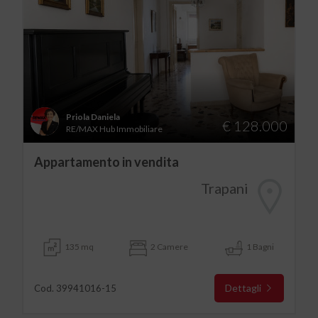
Priola Daniela
€ 128.000
RE/MAX Hub Immobiliare
Appartamento in vendita
Trapani
135 mq
2 Camere
1 Bagni
Dettagli
Cod. 39941016-15