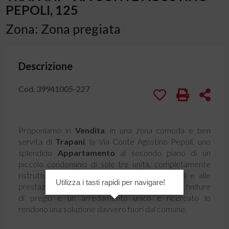
PEPOLI, 125
Zona: Zona pregiata
Descrizione
Cod. 39941005-227
Proponiamo in
Vendita
, in una zona comoda e ben
servita di
Trapani
, la Via Conte Agostino Pepoli, uno
splendido
Appartamento
al secondo piano di un
piccolo condominio di sole tre unità, completamente
ristrutturato con grande attenzione ai dettagli e alle
Utilizza i tasti rapidi per navigare!
prestazioni energetiche. Classe energetica A1, finiture
di pregio e un arredamento unico e ricercato lo
rendono una soluzione davvero fuori dal comune.