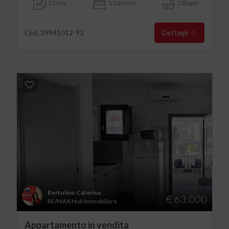
53 mq
1 Camere
1 Bagni
Dettagli
Cod. 39941012-92
Bertolino Caterina
€ 63.000
RE/MAX Hub Immobiliare
Appartamento in vendita