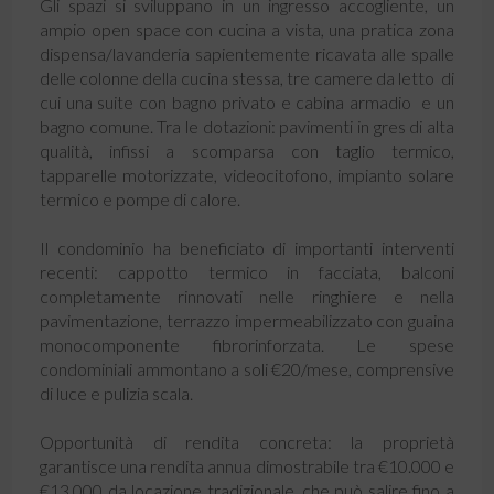
Gli spazi si sviluppano in un ingresso accogliente, un
ampio open space con cucina a vista, una pratica zona
dispensa/lavanderia sapientemente ricavata alle spalle
delle colonne della cucina stessa, tre camere da letto  di
cui una suite con bagno privato e cabina armadio  e un
bagno comune. Tra le dotazioni: pavimenti in gres di alta
qualità, infissi a scomparsa con taglio termico,
tapparelle motorizzate, videocitofono, impianto solare
termico e pompe di calore.
Il condominio ha beneficiato di importanti interventi
recenti: cappotto termico in facciata, balconi
completamente rinnovati nelle ringhiere e nella
pavimentazione, terrazzo impermeabilizzato con guaina
monocomponente fibrorinforzata. Le spese
condominiali ammontano a soli €20/mese, comprensive
di luce e pulizia scala.
Opportunità di rendita concreta: la proprietà
garantisce una rendita annua dimostrabile tra €10.000 e
€13.000 da locazione tradizionale, che può salire fino a