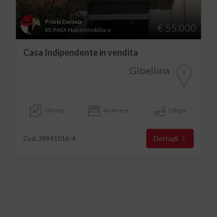
Priola Daniela
€ 55.000
RE/MAX Hub Immobiliare
Casa Indipendente in vendita
Gibellina
300 mq
4 Camere
2 Bagni
Dettagli
Cod. 39941016-4