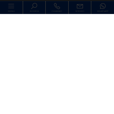
MENU
RICERCA
CHIAMACI
SCRIVICI
WHATSAPP
Codice
Home
Contratto
Chi siamo
Qualsiasi
Vendita
Affitto
Immobili
Scegli dove cercare
Lavora con noi
Contatti
Tipologia -
multiscelta