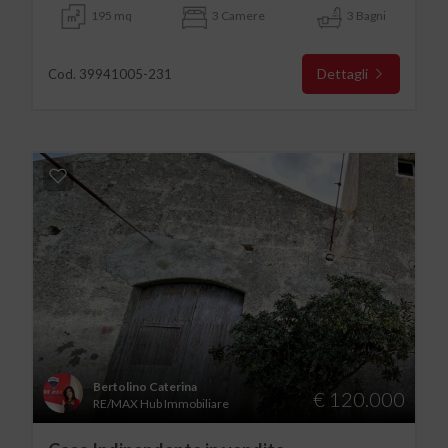
195 mq
3 Camere
3 Bagni
Dettagli
Cod. 39941005-231
Bertolino Caterina
€ 120.000
RE/MAX Hub Immobiliare