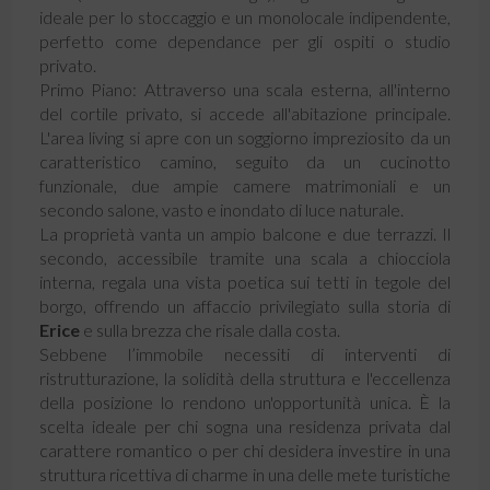
ideale per lo stoccaggio e un monolocale indipendente,
perfetto come dependance per gli ospiti o studio
privato.
​Primo Piano: Attraverso una scala esterna, all'interno
del cortile privato, si accede all'abitazione principale.
L'area living si apre con un soggiorno impreziosito da un
caratteristico camino, seguito da un cucinotto
funzionale, due ampie camere matrimoniali e un
secondo salone, vasto e inondato di luce naturale.
La proprietà vanta un ampio balcone e due terrazzi. Il
secondo, accessibile tramite una scala a chiocciola
interna, regala una vista poetica sui tetti in tegole del
borgo, offrendo un affaccio privilegiato sulla storia di
Erice
e sulla brezza che risale dalla costa.
​Sebbene l’immobile necessiti di interventi di
ristrutturazione, la solidità della struttura e l'eccellenza
della posizione lo rendono un'opportunità unica. È la
scelta ideale per chi sogna una residenza privata dal
carattere romantico o per chi desidera investire in una
struttura ricettiva di charme in una delle mete turistiche