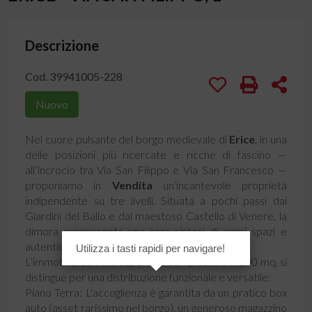
Descrizione
Cod. 39941005-228
Nuovo
Nel cuore pulsante del borgo medievale di
Erice
, in una
delle posizioni più ricercate e ricche di fascino —
all’incrocio tra Via San Filippo e Via San Francesco —
proponiamo in
Vendita
un’incantevole proprietà
indipendente su tre livelli. Situata a pochi passi dai
Giardini del Balio e dal maestoso Castello di Venere, la
dimora rappresenta una rara sintesi di ampi spazi e
autenticità architettonica.
Utilizza i tasti rapidi per navigare!
L’immobile, con una superficie complessiva di 200 mq, si
distingue per una distribuzione funzionale e versatile:
​Piano Terra: L'accoglienza è garantita da un pratico box
auto (asset rarissimo nel borgo), un generoso magazzino