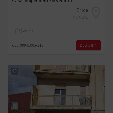
Casa Indipendente in vendita
Erice
Periferia
260 mq
Dettagli
Cod. 39941005-213