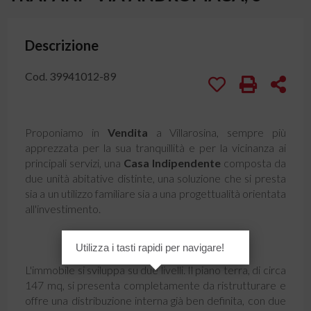
Descrizione
Cod. 39941012-89
Proponiamo in
Vendita
a Villarosina, sempre più
apprezzata per la sua tranquillità e per la vicinanza ai
principali servizi, una
Casa Indipendente
composta da
due unità abitative distinte, una soluzione che si presta
sia a un utilizzo familiare sia a una progettualità orientata
all'investimento.
Utilizza i tasti rapidi per navigare!
L'immobile si sviluppa su due livelli. Il piano terra, di circa
147 mq, si presenta completamente da ristrutturare e
offre una distribuzione interna già ben definita, con due