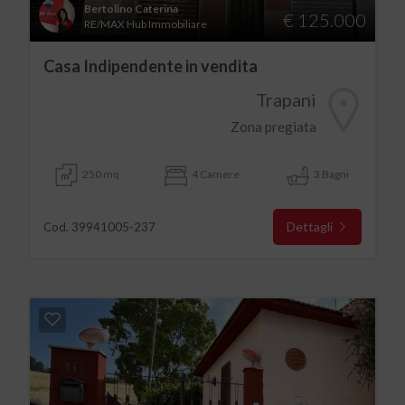
Bertolino Caterina
€ 125.000
RE/MAX Hub Immobiliare
Casa Indipendente in vendita
Trapani
Zona pregiata
250 mq
4 Camere
3 Bagni
Dettagli
Cod. 39941005-237