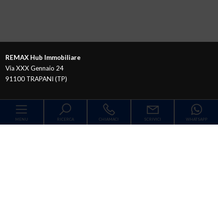
REMAX Hub Immobiliare
Via XXX Gennaio 24
91100 TRAPANI (TP)
MENU
RICERCA
CHIAMACI
SCRIVICI
WHATSAPP
Codice
Home
Contratto
Chi siamo
Qualsiasi
Vendita
Affitto