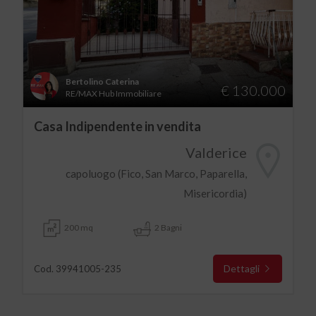
Bertolino Caterina
€ 130.000
RE/MAX Hub Immobiliare
Casa Indipendente in vendita
Valderice
capoluogo (Fico, San Marco, Paparella,
Misericordia)
200 mq
2 Bagni
Dettagli
Cod. 39941005-235