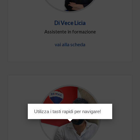
Di Vece Licia
Assistente in formazione
vai alla scheda
Utilizza i tasti rapidi per navigare!