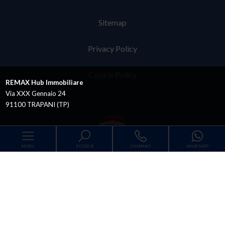
Sitemap
Privacy Policy
Cookie Policy
REMAX Hub Immobiliare
Via XXX Gennaio 24
91100 TRAPANI (TP)
MENU
RICERCA
CHIAMACI
WHATSAPP
RE/MAX Hub Immobiliare
Codice
Via XXX Gennaio 24 - 91100 Trapani (TP) - P.IVA
02421520814
Iscr CCIAA: Trapani Num REA: 169286
Home
Contratto
Copyright © 2026 - Powered by
Gestim